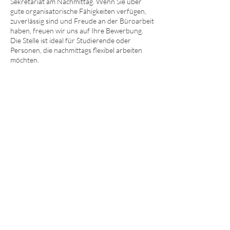
Sekretariat am Nachmittag. Wenn Sie über
gute organisatorische Fähigkeiten verfügen,
zuverlässig sind und Freude an der Büroarbeit
haben, freuen wir uns auf Ihre Bewerbung.
Die Stelle ist ideal für Studierende oder
Personen, die nachmittags flexibel arbeiten
möchten.
Was wir bieten
Eine kollegiale und freundliche
Arbeitsatmosphäre
Vielfältige und spannende Aufgabenbereiche
Attraktive Entwicklungsmöglichkeiten
Eine fundierte Einarbeitung und regelmäßige
Schulungen
Hochmoderne Notebooks und Computer,
exzellente Kaffeevollautomat-Maschine für
das Kanzleiteam
Bewerben Sie sich jetzt
Wenn Sie Interesse an einer der
ausgeschriebenen Stellen haben, senden Sie
bitte Ihre vollständigen
Bewerbungsunterlagen (Anschreiben,